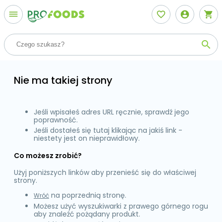
dehaze
favorite_border
account_circle
shopping_cart
Szukaj
search
Nie ma takiej strony
Jeśli wpisałeś adres URL ręcznie, sprawdź jego
poprawność.
Jeśli dostałeś się tutaj klikając na jakiś link -
niestety jest on nieprawidłowy.
Co możesz zrobić?
Użyj poniższych linków aby przenieść się do właściwej
strony.
na poprzednią stronę.
Wróć
Możesz użyć wyszukiwarki z prawego górnego rogu
aby znaleźć pożądany produkt.